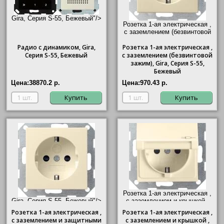
Gira, Серия S-55, Бежевый"/>
Розетка 1-ая электрическая ,
с заземлением (безвинтовой
зажим),
Gira
, Серия S-55,
Радио с динамиком,
Gira
,
Розетка
1-ая электрическая ,
Бежевый"/>
Серия S-55, Бежевый
с заземлением (безвинтовой
зажим),
Gira
, Серия S-55,
Бежевый
Цена:
38870.2 р.
Цена:
970.43 р.
Купить
Купить
Розетка 1-ая электрическая ,
Gira, Серия S-55, Бежевый"/>
с заземлением и крышкой ,
Gira
, Серия S-55, Бежевый"/>
Розетка 1-ая электрическая ,
Розетка
1-ая электрическая ,
с заземлением и защитными
с заземлением и крышкой ,