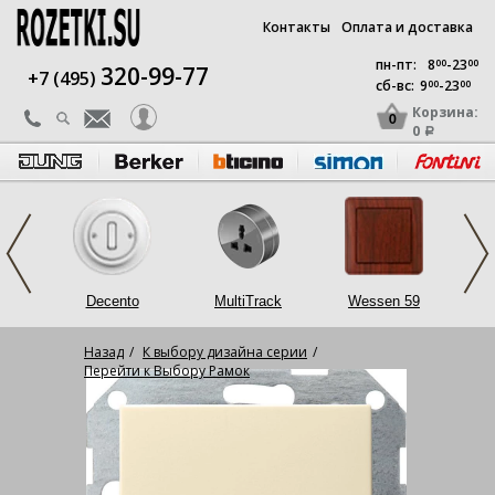
Контакты
Оплата и доставка
пн-пт:
8
00
-23
00
320-99-77
+7 (495)
сб-вс:
9
00
-23
00
Корзина:
0
0
a
op
Decento
MultiTrack
Wessen 59
L
Назад
К выбору дизайна серии
Перейти к Выбору Рамок