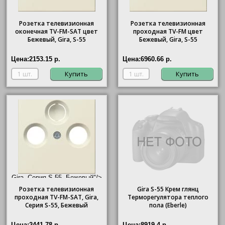
Розетка телевизионная
Розетка телевизионная
оконечная ТV-FМ-SАТ цвет
проходная ТV-FМ цвет
Бежевый, Gira, S-55
Бежевый, Gira, S-55
Цена:
2153.15 р.
Цена:
6960.66 р.
Купить
Купить
Gira, Серия S-55, Бежевый"/>
Розетка телевизионная
Gira
S-55 Крем глянц
проходная ТV-FМ-SАТ,
Gira
,
Терморегулятора теплого
Серия S-55, Бежевый
пола (Eberle)
Цена:
2441.78 р.
Цена:
8919.4 р.