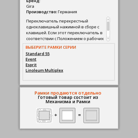
Бренд:
Gira
Производство:
Германия
Переключатель перекрестный
одноклавишный нажимной в сборе с
клавишей. Если этот пеpеключатель в
соответствии с Положением о pабочих
местах должен быть оснащен
ВЫБЕРИТЕ РАМКИ СЕРИИ
подсветкой, то необходимо
Standard 55
использовать контpольный
Event
выключатель.
Esprit
Linoleum Multiplex
Рамки продаются отдельно
Готовый товар состоит из
Механизма и Рамки