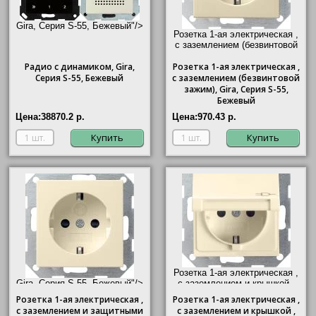
Gira, Серия S-55, Бежевый"/>
Розетка 1-ая электрическая ,
с заземлением (безвинтовой
зажим),
Gira
, Серия S-55,
Радио с динамиком,
Gira
,
Розетка
1-ая электрическая ,
Бежевый"/>
Серия S-55, Бежевый
с заземлением (безвинтовой
зажим),
Gira
, Серия S-55,
Бежевый
Цена:
38870.2 р.
Цена:
970.43 р.
Купить
Купить
Розетка 1-ая электрическая ,
Gira, Серия S-55, Бежевый"/>
с заземлением и крышкой ,
Gira
, Серия S-55, Бежевый"/>
Розетка 1-ая электрическая ,
Розетка
1-ая электрическая ,
с заземлением и защитными
с заземлением и крышкой ,