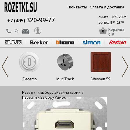
Контакты
Оплата и доставка
пн-пт:
8
00
-23
00
320-99-77
+7 (495)
сб-вс:
9
00
-23
00
Корзина:
0
0
a
op
Decento
MultiTrack
Wessen 59
L
Назад
К выбору дизайна серии
Перейти к Выбору Рамок