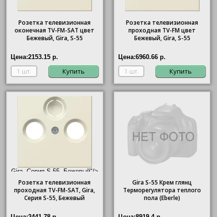
Розетка телевизионная
Розетка телевизионная
оконечная ТV-FМ-SАТ цвет
проходная ТV-FМ цвет
Бежевый, Gira, S-55
Бежевый, Gira, S-55
Цена:
2153.15 р.
Цена:
6960.66 р.
Купить
Купить
Gira, Серия S-55, Бежевый"/>
Розетка телевизионная
Gira
S-55 Крем глянц
проходная ТV-FМ-SАТ,
Gira
,
Терморегулятора теплого
Серия S-55, Бежевый
пола (Eberle)
Цена:
2441.78 р.
Цена:
8919.4 р.