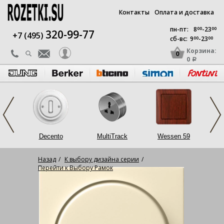
Контакты
Оплата и доставка
пн-пт:
8
00
-23
00
320-99-77
+7 (495)
сб-вс:
9
00
-23
00
Корзина:
0
0
a
op
Decento
MultiTrack
Wessen 59
L
Назад
К выбору дизайна серии
Перейти к Выбору Рамок