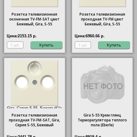
Розетка телевизионная
Розетка телевизионная
оконечная ТV-FМ-SАТ цвет
проходная ТV-FМ цвет
Бежевый, Gira, S-55
Бежевый, Gira, S-55
Цена:
2153.15 р.
Цена:
6960.66 р.
Купить
Купить
Gira, Серия S-55, Бежевый"/>
Розетка телевизионная
Gira
S-55 Крем глянц
проходная ТV-FМ-SАТ,
Gira
,
Терморегулятора теплого
Серия S-55, Бежевый
пола (Eberle)
Цена:
2441.78 р.
Цена:
8919.4 р.