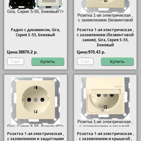
Gira, Серия S-55, Бежевый"/>
Розетка 1-ая электрическая ,
с заземлением (безвинтовой
зажим),
Gira
, Серия S-55,
Радио с динамиком,
Gira
,
Розетка
1-ая электрическая ,
Бежевый"/>
Серия S-55, Бежевый
с заземлением (безвинтовой
зажим),
Gira
, Серия S-55,
Бежевый
Цена:
38870.2 р.
Цена:
970.43 р.
Купить
Купить
Розетка 1-ая электрическая ,
Gira, Серия S-55, Бежевый"/>
с заземлением и крышкой ,
Gira
, Серия S-55, Бежевый"/>
Розетка 1-ая электрическая ,
Розетка
1-ая электрическая ,
с заземлением и защитными
с заземлением и крышкой ,