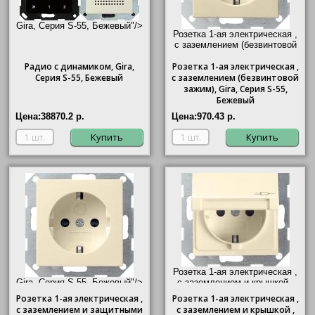
Gira, Серия S-55, Бежевый"/>
Розетка 1-ая электрическая ,
с заземлением (безвинтовой
зажим),
Gira
, Серия S-55,
Радио с динамиком,
Gira
,
Розетка
1-ая электрическая ,
Бежевый"/>
Серия S-55, Бежевый
с заземлением (безвинтовой
зажим),
Gira
, Серия S-55,
Бежевый
Цена:
38870.2 р.
Цена:
970.43 р.
Купить
Купить
Розетка 1-ая электрическая ,
Gira, Серия S-55, Бежевый"/>
с заземлением и крышкой ,
Gira
, Серия S-55, Бежевый"/>
Розетка 1-ая электрическая ,
Розетка
1-ая электрическая ,
с заземлением и защитными
с заземлением и крышкой ,