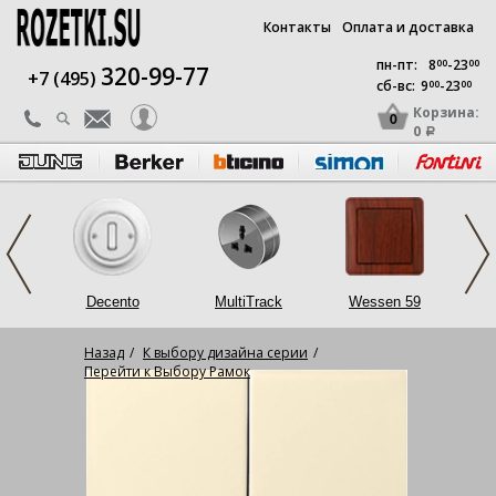
Контакты
Оплата и доставка
пн-пт:
8
00
-23
00
320-99-77
+7 (495)
сб-вс:
9
00
-23
00
Корзина:
0
0
a
op
Decento
MultiTrack
Wessen 59
L
Назад
К выбору дизайна серии
Перейти к Выбору Рамок