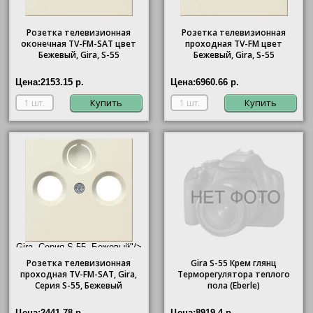
Розетка телевизионная
Розетка телевизионная
оконечная ТV-FМ-SАТ цвет
проходная ТV-FМ цвет
Бежевый, Gira, S-55
Бежевый, Gira, S-55
Цена:
2153.15 р.
Цена:
6960.66 р.
Купить
Купить
Gira, Серия S-55, Бежевый"/>
Розетка телевизионная
Gira
S-55 Крем глянц
проходная ТV-FМ-SАТ,
Gira
,
Терморегулятора теплого
Серия S-55, Бежевый
пола (Eberle)
Цена:
2441.78 р.
Цена:
8919.4 р.