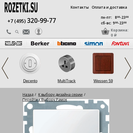
Контакты
Оплата и доставка
пн-пт:
8
00
-23
00
320-99-77
+7 (495)
сб-вс:
9
00
-23
00
Корзина:
0
0
a
op
Decento
MultiTrack
Wessen 59
L
Назад
К выбору дизайна серии
Перейти к Выбору Рамок