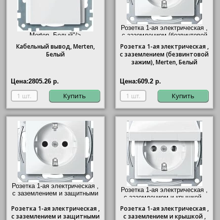
Розетка 1-ая электрическая ,
Merten, Белый"/>
с заземлением (безвинтовой
зажим),
Merten
, Белый"/>
Кабельный вывод,
Merten
,
Розетка
1-ая электрическая ,
Белый
с заземлением (безвинтовой
зажим),
Merten
, Белый
Цена:
2805.26 р.
Цена:
609.2 р.
Купить
Купить
Розетка 1-ая электрическая ,
Розетка 1-ая электрическая ,
с заземлением и защитными
с заземлением и крышкой ,
шторками (безвинтовой
Merten
, Белый"/>
Розетка
зажим),
1-ая электрическая ,
Merten
, Белый"/>
Розетка
1-ая электрическая ,
с заземлением и защитными
с заземлением и крышкой ,