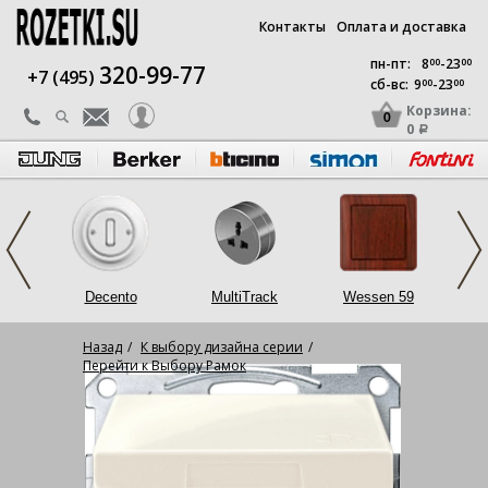
Контакты
Оплата и доставка
пн-пт:
8
00
-23
00
320-99-77
+7 (495)
сб-вс:
9
00
-23
00
Корзина:
0
0
a
op
Decento
MultiTrack
Wessen 59
L
Назад
К выбору дизайна серии
Перейти к Выбору Рамок