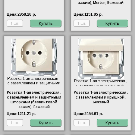
зажим), Merten, Бежевый
Цена:
2958.28 р.
Цена:
1151.85 р.
Купить
Купить
Розетка 1-ая электрическая ,
Розетка 1-ая электрическая ,
с заземлением и защитными
с заземлением и крышкой ,
шторками (безвинтовой
Бежевый"/>
Розетка
зажим), Бежевый"/>
1-ая электрическая ,
Розетка
1-ая электрическая ,
с заземлением и защитными
с заземлением и крышкой ,
шторками (безвинтовой
Бежевый
зажим), Бежевый
Цена:
1211.21 р.
Цена:
2454.61 р.
Купить
Купить