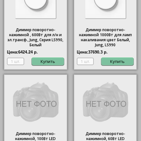
Диммер поворотно-
Диммер поворотно-
нажимной , 600Вт для л/н и
нажимной 1000Вт для ламп
эл.трансф., Jung, Серия LS990,
накаливания цвет Белый,
Белый
Jung, LS990
Цена:
6424.24 р.
Цена:
37690.3 р.
Купить
Купить
Диммер поворотно-
Диммер поворотно-
нажимной, 100Вт LED
нажимной, 60Вт LED