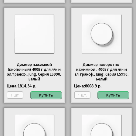
Диммер нажимной
Диммер поворотно-
(кнопочный) 400Вт для л/н и
нажимной , 400Вт для л/н и
эл.трансф., Jung, Серия LS990,
эл.трансф., Jung, Серия LS990,
Белый
Белый
Цена:
1814.34 р.
Цена:
8008.9 р.
Купить
Купить