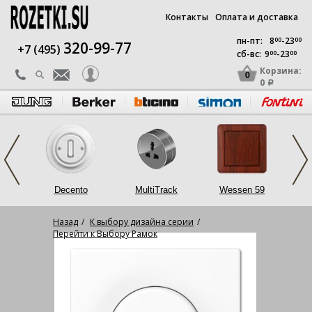
Контакты
Оплата и доставка
пн-пт:
8
00
-23
00
320-99-77
+7 (495)
сб-вс:
9
00
-23
00
Корзина:
0
0
a
op
Decento
MultiTrack
Wessen 59
L
Назад
К выбору дизайна серии
Перейти к Выбору Рамок