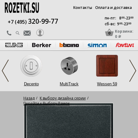
Контакты
Оплата и доставка
пн-пт:
8
00
-23
00
320-99-77
+7 (495)
сб-вс:
9
00
-23
00
Корзина:
0
0
a
op
Decento
MultiTrack
Wessen 59
L
Назад
К выбору дизайна серии
Перейти к Выбору Рамок