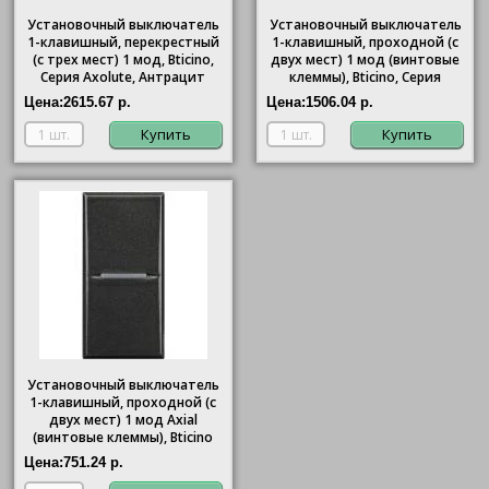
Антрацит"/>
Антрацит"/>
Установочный выключатель
Установочный выключатель
1-клавишный, перекрестный
1-клавишный, проходной (с
(с трех мест) 1 мод,
Bticino
,
двух мест) 1 мод (винтовые
Серия Axolute, Антрацит
клеммы),
Bticino
, Серия
Axolute, Антрацит
Цена:
2615.67 р.
Цена:
1506.04 р.
Купить
Купить
Установочный выключатель
1-клавишный, проходной (с
двух мест) 1 мод Axial
(винтовые клеммы), Bticino
Axolute, Антрацит
Цена:
751.24 р.