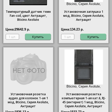
Bticino, Серия Axolute,
Антрацит"/>
Температурный датчик темн
Установочная заглушка 1
Fan-coil, цвет Антрацит,
мод,
Bticino
, Серия Axolute,
Bticino Axolute
Антрацит
Цена:
29642.9 р.
Цена:
134.23 р.
Купить
Купить
Bticino, Серия Axolute,
Антрацит"/>
Установочная розетка
Установочная розетка
аудио для колонок 1-ая 1
компьютерная 1-ая кат.6, RJ-
мод,
Bticino
, Серия Axolute,
45 (интернет) 1 мод,
Bticino
,
Антрацит
Серия Axolute, Антрацит
Цена:
1826.12 р.
Цена:
1532.73 р.