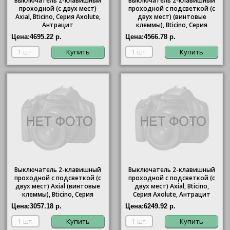
Выключатель 2-клавишный
Выключатель 2-клавишный
проходной (с двух мест)
проходной с подсветкой (с
Axial,
Bticino
, Серия Axolute,
двух мест) (винтовые
Антрацит
клеммы),
Bticino
, Серия
Axolute, Антрацит
Цена:
4695.22 р.
Цена:
4566.78 р.
Купить
Купить
Выключатель 2-клавишный
Выключатель 2-клавишный
проходной с подсветкой (с
проходной с подсветкой (с
двух мест) Axial (винтовые
двух мест) Axial,
Bticino
,
клеммы),
Bticino
, Серия
Серия Axolute, Антрацит
Axolute, Антрацит
Цена:
3057.18 р.
Цена:
6249.92 р.
Купить
Купить