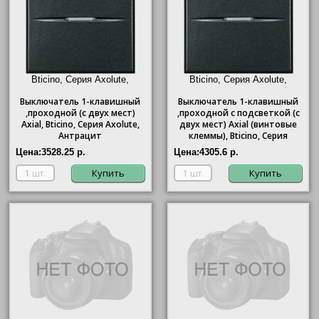
Bticino, Серия Axolute,
Bticino, Серия Axolute,
Антрацит"/>
Антрацит"/>
Выключатель 1-клавишный
Выключатель 1-клавишный
,проходной (с двух мест)
,проходной с подсветкой (с
Axial,
Bticino
, Серия Axolute,
двух мест) Axial (винтовые
Антрацит
клеммы),
Bticino
, Серия
Axolute, Антрацит
Цена:
3528.25 р.
Цена:
4305.6 р.
Купить
Купить