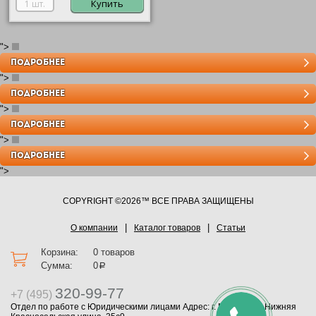
Купить
">
Axolute Овал
ПОДРОБНЕЕ
">
Axolute Овал
ПОДРОБНЕЕ
">
Axolute Овал
ПОДРОБНЕЕ
">
Axolute Овал
ПОДРОБНЕЕ
">
COPYRIGHT ©2026™ ВСЕ ПРАВА ЗАЩИЩЕНЫ
О компании
Каталог товаров
Статьи
Корзина:
0 товаров
Сумма:
0
a
320-99-77
+7 (495)
Отдел по работе с Юридическими лицами Адрес: г. Москва, ул. Нижняя