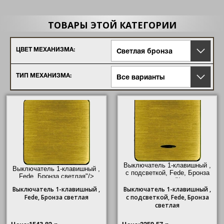
Crystal De Luxe
Vintage Tapestry
ТОВАРЫ ЭТОЙ КАТЕГОРИИ
Vintage Wood
Vintage Corinto
Vintage Porcelain
ЦВЕТ МЕХАНИЗМА:
New Marco
Светлая бронза
Soho
Belle Epoque Gold/ Chrome
ТИП МЕХАНИЗМА:
Все варианты
Belle Epoque Wood
Выключатель 1-клавишный ,
Выключатель 1-клавишный ,
с подсветкой, Fede, Бронза
Fede, Бронза светлая"/>
светлая"/>
Выключатель
1-клавишный ,
Выключатель
1-клавишный ,
Fede, Бронза светлая
с подсветкой, Fede, Бронза
светлая