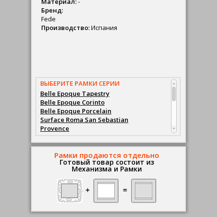
Материал:
-
Бренд:
Fede
Производство:
Испания
ВЫБЕРИТЕ РАМКИ СЕРИИ
Belle Epoque Tapestry
Belle Epoque Corinto
Belle Epoque Porcelain
Surface Roma San Sebastian
Provence
Granada
Barcelona
Madrid
Рамки продаются отдельно
Готовый товар состоит из
San Sebastian
Механизма и Рамки
Sevilla
Toledo
Emporio
Sanremo
Toscana Palace
Smalto Italiano