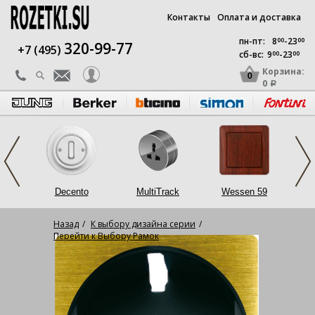
Контакты
Оплата и доставка
пн-пт:
8
00
-23
00
320-99-77
+7 (495)
сб-вс:
9
00
-23
00
Корзина:
0
0
a
op
Decento
MultiTrack
Wessen 59
L
Назад
К выбору дизайна серии
Перейти к Выбору Рамок