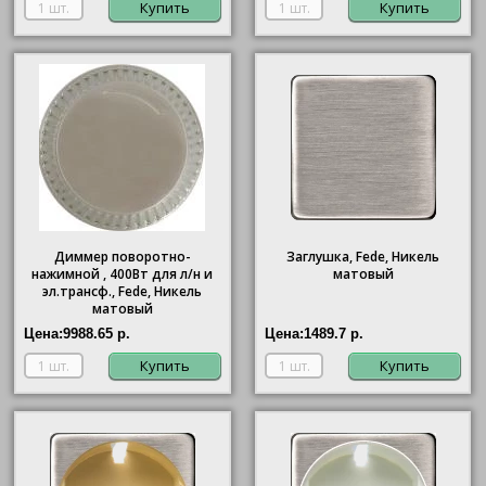
Купить
Купить
Диммер поворотно-
Заглушка, Fede, Никель
нажимной , 400Вт для л/н и
матовый
эл.трансф., Fede, Никель
матовый
Цена:
9988.65 р.
Цена:
1489.7 р.
Купить
Купить