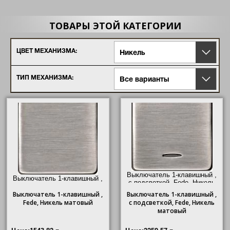
Vintage Tapestry
Vintage Wood
ТОВАРЫ ЭТОЙ КАТЕГОРИИ
Vintage Corinto
Vintage Porcelain
New Marco
ЦВЕТ МЕХАНИЗМА:
Soho
Никель
Belle Epoque Gold/ Chrome
Belle Epoque Wood
ТИП МЕХАНИЗМА:
Все варианты
Выключатель 1-клавишный ,
Выключатель 1-клавишный ,
с подсветкой, Fede, Никель
Fede, Никель матовый"/>
матовый"/>
Выключатель
1-клавишный ,
Выключатель
1-клавишный ,
Fede, Никель матовый
с подсветкой, Fede, Никель
матовый