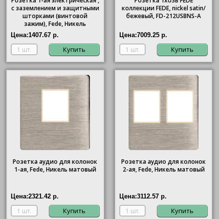
Розетка 1-ая электрическая ,
Розетка 1xUSB FEDE
с заземлением и защитными
коллекции FEDE, nickel satin/
шторками (винтовой
бежевый, FD-212USBNS-A
зажим), Fede, Никель
матовый (черный)
Цена:
1407.67 р.
Цена:
7009.25 р.
Купить
Купить
Розетка аудио для колонок
Розетка аудио для колонок
1-ая, Fede, Никель матовый
2-ая, Fede, Никель матовый
Цена:
2321.42 р.
Цена:
3112.57 р.
Купить
Купить