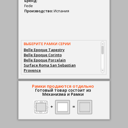
Бренд:
Fede
Производство:
Испания
ВЫБЕРИТЕ РАМКИ СЕРИИ
Belle Epoque Tapestry
Belle Epoque Corinto
Belle Epoque Porcelain
Surface Roma San Sebastian
Provence
Granada
Barcelona
Madrid
Рамки продаются отдельно
Готовый товар состоит из
San Sebastian
Механизма и Рамки
Sevilla
Toledo
Emporio
Sanremo
Toscana Palace
Smalto Italiano
Crystal De Luxe