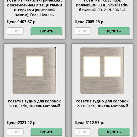
Розетка 1-ая электрическая ,
Розетка 1xUSB FEDE
с заземлением и защитными
коллекции FEDE, nickel satin/
шторками (винтовой
бежевый, FD-212USBNS-A
зажим), Fede, Никель
матовый (черный)
Цена:
1407.67 р.
Цена:
7009.25 р.
Купить
Купить
Розетка аудио для колонок
Розетка аудио для колонок
1-ая, Fede, Никель матовый
2-ая, Fede, Никель матовый
Цена:
2321.42 р.
Цена:
3112.57 р.
Купить
Купить