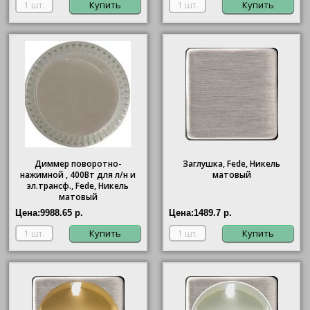
Купить
Купить
Диммер поворотно-
Заглушка, Fede, Никель
нажимной , 400Вт для л/н и
матовый
эл.трансф., Fede, Никель
матовый
Цена:
9988.65 р.
Цена:
1489.7 р.
Купить
Купить