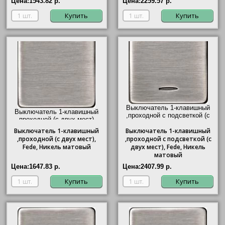
Цена:
1543.82 р.
Цена:
2259.57 р.
Купить
Купить
Выключатель 1-клавишный
Выключатель 1-клавишный
,проходной с подсветкой (с
,проходной (с двух мест),
двух мест), Fede, Никель
Fede, Никель матовый"/>
Выключатель
1-клавишный
Выключатель
матовый"/>
1-клавишный
,проходной (с двух мест),
,проходной с подсветкой (с
Fede, Никель матовый
двух мест), Fede, Никель
матовый
Цена:
1647.83 р.
Цена:
2407.99 р.
Купить
Купить