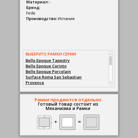
Материал:
-
Бренд:
Fede
Производство:
Испания
ВЫБЕРИТЕ РАМКИ СЕРИИ
Belle Epoque Tapestry
Belle Epoque Corinto
Belle Epoque Porcelain
Surface Roma San Sebastian
Provence
Granada
Barcelona
Madrid
Рамки продаются отдельно
Готовый товар состоит из
San Sebastian
Механизма и Рамки
Sevilla
Toledo
Emporio
Sanremo
Toscana Palace