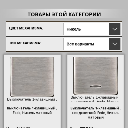
Smalto Italiano
Crystal De Luxe
Vintage Tapestry
ТОВАРЫ ЭТОЙ КАТЕГОРИИ
Vintage Wood
Vintage Corinto
Vintage Porcelain
ЦВЕТ МЕХАНИЗМА:
Никель
New Marco
Soho
Belle Epoque Gold/ Chrome
ТИП МЕХАНИЗМА:
Все варианты
Belle Epoque Wood
Выключатель 1-клавишный ,
Выключатель 1-клавишный ,
с подсветкой, Fede, Никель
Fede, Никель матовый"/>
матовый"/>
Выключатель
1-клавишный ,
Выключатель
1-клавишный ,
Fede, Никель матовый
с подсветкой, Fede, Никель
матовый