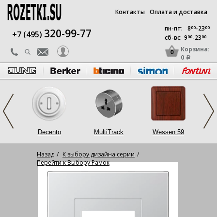
Контакты
Оплата и доставка
пн-пт:
8
00
-23
00
320-99-77
+7 (495)
сб-вс:
9
00
-23
00
Корзина:
0
0
a
op
Decento
MultiTrack
Wessen 59
L
Назад
К выбору дизайна серии
Перейти к Выбору Рамок