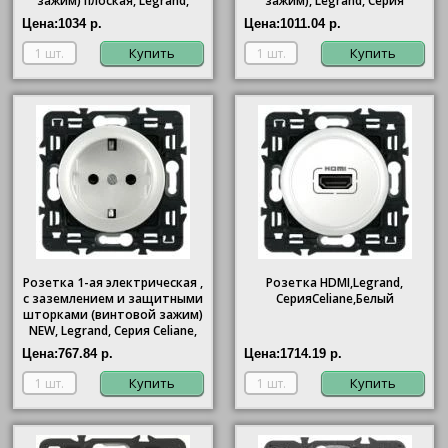
зажим) плоская, Legrand,
зажим), Legrand, Серия
Серия Celiane, Белый
Celiane, Белый
Цена:
1034 р.
Цена:
1011.04 р.
Купить
Купить
Розетка 1-ая электрическая ,
Розетка HDMI,Legrand,
с заземлением и защитными
СерияCeliane,Белый
шторками (винтовой зажим)
NEW, Legrand, Серия Celiane,
Белый
Цена:
767.84 р.
Цена:
1714.19 р.
Купить
Купить