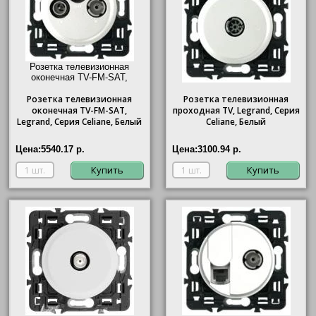
Розетка телевизионная
оконечная ТV-FМ-SАТ,
Legrand, Серия Celiane,
Розетка
Белый"/>
телевизионная
Розетка телевизионная
оконечная ТV-FМ-SАТ,
проходная ТV, Legrand, Серия
Legrand, Серия Celiane, Белый
Celiane, Белый
Цена:
5540.17 р.
Цена:
3100.94 р.
Купить
Купить